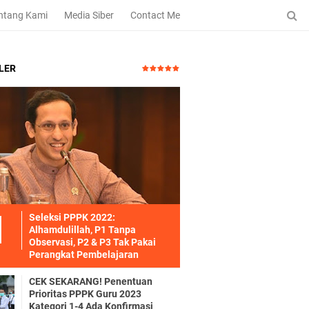
ntang Kami
Media Siber
Contact Me
LER
Seleksi PPPK 2022:
Alhamdulillah, P1 Tanpa
Observasi, P2 & P3 Tak Pakai
Perangkat Pembelajaran
CEK SEKARANG! Penentuan
Prioritas PPPK Guru 2023
Kategori 1-4 Ada Konfirmasi