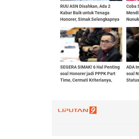
RUU ASN Disahkan, Ada 2
Coba 
Kabar Baik untuk Tenaga
Mendi
Honorer, Simak Selengkapnya
Nunuk
PPPK 
SEGERA SIMAK! 6 Hal Penting
ADA I
soal Honorer jadi PPPK Part
soal N
Time, Cermati Kriterianya,
Statu
Jangan Kecewa
Guru 2
Status