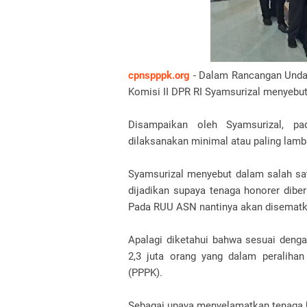
cpnspppk.org
- Dalam Rancangan Undan
Komisi II DPR RI Syamsurizal menyebu
Disampaikan oleh Syamsurizal, p
dilaksanakan minimal atau paling lam
Syamsurizal menyebut dalam salah sa
dijadikan supaya tenaga honorer dibe
Pada RUU ASN nantinya akan disematk
Apalagi diketahui bahwa sesuai denga
2,3 juta orang yang dalam peralihan
(PPPK).
Sebagai upaya menyelamatkan tenaga h