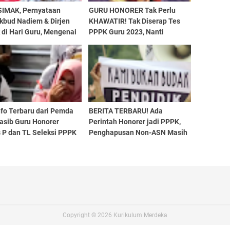
SIMAK, Pernyataan
GURU HONORER Tak Perlu
kbud Nadiem & Dirjen
KHAWATIR! Tak Diserap Tes
 di Hari Guru, Mengenai
PPPK Guru 2023, Nanti
dan PPG
Diseleksi Pemda Berdasarkan
Profesionalisme Guru, Begini
Kata Dirjen GTK
nfo Terbaru dari Pemda
BERITA TERBARU! Ada
asib Guru Honorer
Perintah Honorer jadi PPPK,
s P dan TL Seleksi PPPK
Penghapusan Non-ASN Masih
023, Digusur Honorer
Menghantui, Simak
 P/L?
Selengkapnya
Copyright ©
2026
Kurikulum Merdeka