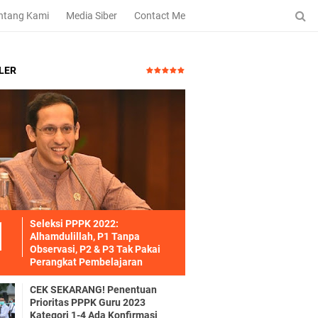
ntang Kami
Media Siber
Contact Me
LER
Seleksi PPPK 2022:
Alhamdulillah, P1 Tanpa
Observasi, P2 & P3 Tak Pakai
Perangkat Pembelajaran
CEK SEKARANG! Penentuan
Prioritas PPPK Guru 2023
Kategori 1-4 Ada Konfirmasi