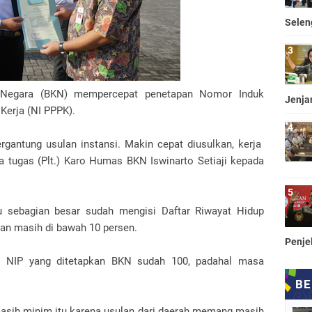
Selen
Negara (BKN) mempercepat penetapan Nomor Induk
Jenja
Kerja (NI PPPK).
rgantung usulan instansi. Makin cepat diusulkan, kerja
a tugas (Plt.) Karo Humas BKN Iswinarto Setiaji kepada
 sebagian besar sudah mengisi Daftar Riwayat Hidup
an masih di bawah 10 persen.
Penje
, NIP yang ditetapkan BKN sudah 100, padahal masa
masih minim itu karena usulan dari daerah memang masih