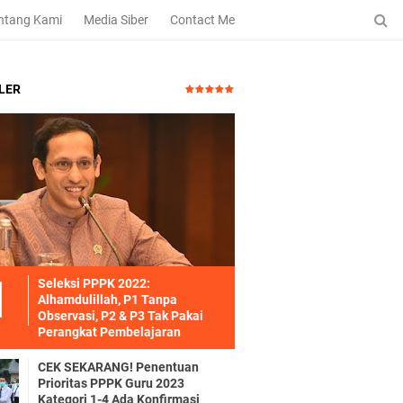
ntang Kami
Media Siber
Contact Me
LER
Seleksi PPPK 2022:
Alhamdulillah, P1 Tanpa
Observasi, P2 & P3 Tak Pakai
Perangkat Pembelajaran
CEK SEKARANG! Penentuan
Prioritas PPPK Guru 2023
Kategori 1-4 Ada Konfirmasi