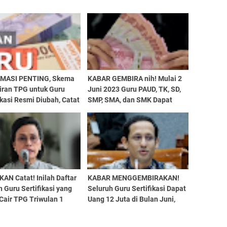
MASI PENTING, Skema
KABAR GEMBIRA nih! Mulai 2
iran TPG untuk Guru
Juni 2023 Guru PAUD, TK, SD,
ikasi Resmi Diubah, Catat
SMP, SMA, dan SMK Dapat
gkapnya..
Uang Lagi Sudah Diumumkan
Pemprov...
AN Catat! Inilah Daftar
KABAR MENGGEMBIRAKAN!
 Guru Sertifikasi yang
Seluruh Guru Sertifikasi Dapat
Cair TPG Triwulan 1
Uang 12 Juta di Bulan Juni,
 2023, Tunjangan Sudah
Pemerintah Sudah Tetapkan,
Simak Selengkapnya