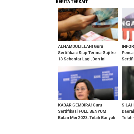
BERITA TERKAIT
ALHAMDULILLAH! Guru
INFOR
Sertifikasi Siap Terima Gaji ke-
Penca
13 Sebentar Lagi, Dan Ini
Sertif
Daftar Daerah Yang Cairkan
Selen
TPG Triwulan 1
KABAR GEMBIRA! Guru
SILAHK
Sertifikasi FULL SENYUM
Daerah
Bulan Mei 2023, Telah Banyak
Telah 
TPG Triwulan 1 yang Cair.
Tahun
Sudah Sampai Sini
Cair...