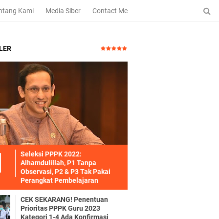
ntang Kami
Media Siber
Contact Me
LER
Seleksi PPPK 2022:
Alhamdulillah, P1 Tanpa
Observasi, P2 & P3 Tak Pakai
Perangkat Pembelajaran
CEK SEKARANG! Penentuan
Prioritas PPPK Guru 2023
Kategori 1-4 Ada Konfirmasi