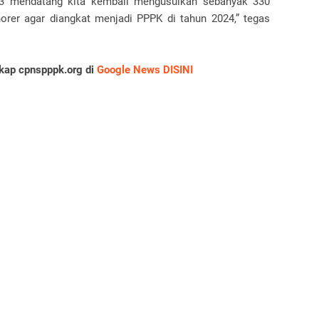
23 mendatang kita kembali mengusulkan sebanyak 330
orer agar diangkat menjadi PPPK di tahun 2024,” tegas
gkap cpnspppk.org di
Google News DISINI