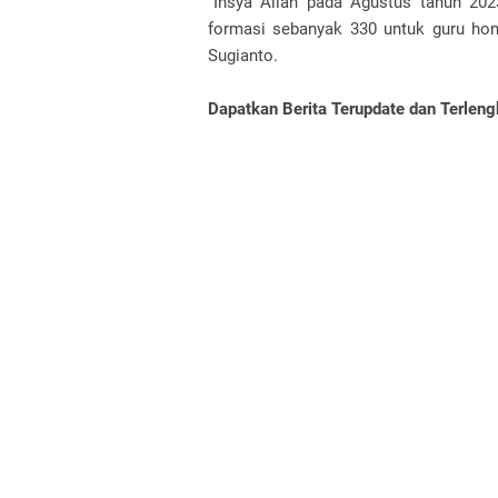
“Insya Allah pada Agustus tahun 20
formasi sebanyak 330 untuk guru hon
Sugianto.
Dapatkan Berita Terupdate dan Terlen