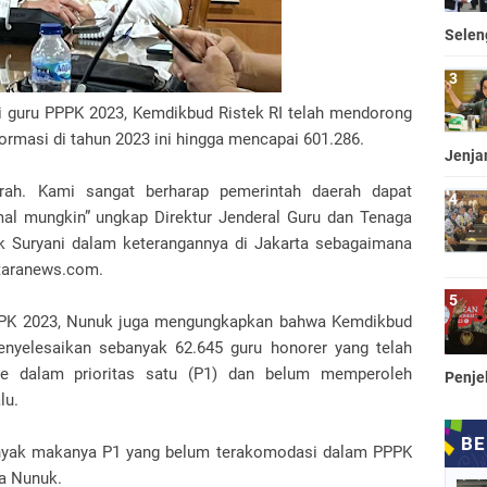
Selen
i guru PPPK 2023, Kemdikbud Ristek RI telah mendorong
rmasi di tahun 2023 ini hingga mencapai 601.286.
Jenja
rah. Kami sangat berharap pemerintah daerah dapat
l mungkin” ungkap Direktur Jenderal Guru dan Tenaga
 Suryani dalam keterangannya di Jakarta sebagaimana
taranews.com.
PPPK 2023, Nunuk juga mengungkapkan bahwa Kemdikbud
enyelesaikan sebanyak 62.645 guru honorer yang telah
e dalam prioritas satu (P1) dan belum memperoleh
Penje
lu.
nyak makanya P1 yang belum terakomodasi dalam PPPK
ta Nunuk.