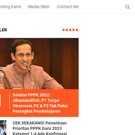
ntang Kami
Media Siber
Contact Me
LER
Seleksi PPPK 2022:
Alhamdulillah, P1 Tanpa
Observasi, P2 & P3 Tak Pakai
Perangkat Pembelajaran
CEK SEKARANG! Penentuan
Prioritas PPPK Guru 2023
Kategori 1-4 Ada Konfirmasi