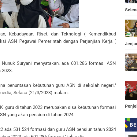
Selen
an, Kebudayaan, Riset, dan Teknologi ( Kemendikbud
ksi ASN Pegawai Pemerintah dengan Perjanjian Kerja (
Jenja
. Nunuk Suryani menyatakan, ada 601.286 formasi ASN
 2023.
guna penuntasan kebutuhan guru ASN di sekolah negeri,"
media, Selasa (21/3/2023) malam.
Penje
 guru di tahun 2023 merupakan sisa kebutuhan formasi
ASN yang akan pensiun di tahun 2024.
22 ada 531.524 formasi dan guru ASN pensiun tahun 2024
tahun 2023 ada 601.286 formasi," jelas dia.