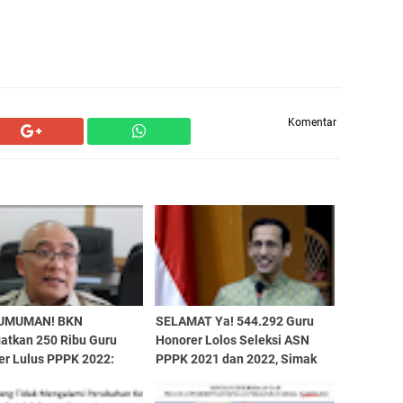
Komentar
UMUMAN! BKN
SELAMAT Ya! 544.292 Guru
gatkan 250 Ribu Guru
Honorer Lolos Seleksi ASN
er Lulus PPPK 2022:
PPPK 2021 dan 2022, Simak
n Coba-Coba Lakukan
Pesan Penting Mendikbud
Berikut