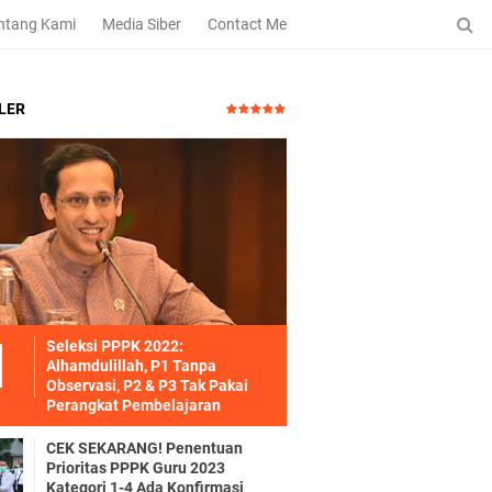
ntang Kami
Media Siber
Contact Me
LER
Seleksi PPPK 2022:
Alhamdulillah, P1 Tanpa
Observasi, P2 & P3 Tak Pakai
Perangkat Pembelajaran
CEK SEKARANG! Penentuan
Prioritas PPPK Guru 2023
Kategori 1-4 Ada Konfirmasi