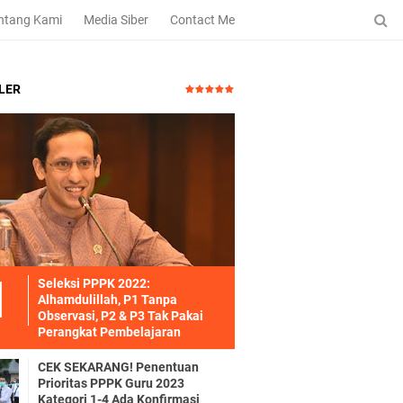
ntang Kami
Media Siber
Contact Me
LER
Seleksi PPPK 2022:
Alhamdulillah, P1 Tanpa
Observasi, P2 & P3 Tak Pakai
Perangkat Pembelajaran
CEK SEKARANG! Penentuan
Prioritas PPPK Guru 2023
Kategori 1-4 Ada Konfirmasi