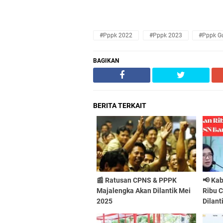
#pppk 2022
#pppk 2023
#pppk G
BAGIKAN
BERITA TERKAIT
📰 Ratusan CPNS & PPPK
📢 Ka
Majalengka Akan Dilantik Mei
Ribu 
2025
Dilant