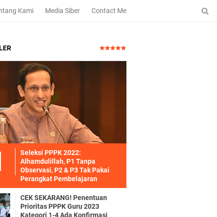
ntang Kami
Media Siber
Contact Me
LER
Seleksi PPPK 2022:
Alhamdulillah, P1 Tanpa
Observasi, P2 & P3 Tak Pakai
Perangkat Pembelajaran
CEK SEKARANG! Penentuan
Prioritas PPPK Guru 2023
Kategori 1-4 Ada Konfirmasi