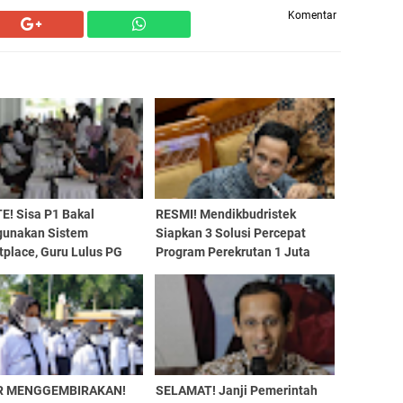
Komentar
E! Sisa P1 Bakal
RESMI! Mendikbudristek
unakan Sistem
Siapkan 3 Solusi Percepat
tplace, Guru Lulus PG
Program Perekrutan 1 Juta
Makin Waswas
PPPK Guru, Simak
Selengkapnya
R MENGGEMBIRAKAN!
SELAMAT! Janji Pemerintah