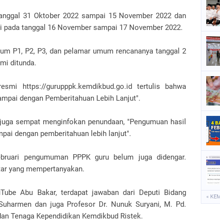
i tanggal 31 Oktober 2022 sampai 15 November 2022 dan
si pada tanggal 16 November sampai 17 November 2022.
m P1, P2, P3, dan pelamar umum rencananya tanggal 2
smi ditunda.
smi https://gurupppk.kemdikbud.go.id tertulis bahwa
mpai dengan Pemberitahuan Lebih Lanjut".
juga sempat menginfokan penundaan, "Pengumuan hasil
pai dengan pemberitahuan lebih lanjut".
bruari pengumuman PPPK guru belum juga didengar.
tar yang mempertanyakan.
uTube Abu Bakar, terdapat jawaban dari Deputi Bidang
« KE
uharmen dan juga Profesor Dr. Nunuk Suryani, M. Pd.
u dan Tenaga Kependidikan Kemdikbud Ristek.