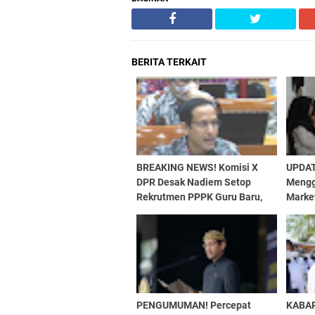
BERITA TERKAIT
BREAKING NEWS! Komisi X
UPDAT
DPR Desak Nadiem Setop
Mengg
Rekrutmen PPPK Guru Baru,
Marke
Selesaikan Sisa P1 Tahun Ini
PPPK 
PENGUMUMAN! Percepat
KABA