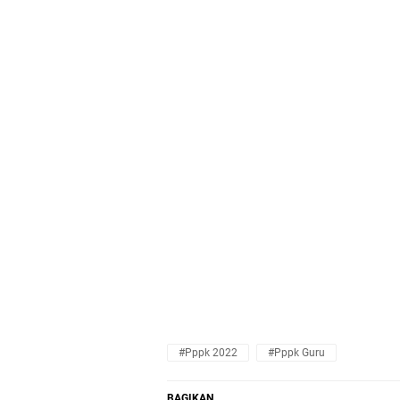
#pppk 2022
#pppk Guru
BAGIKAN