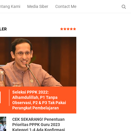
ntang Kami
Media Siber
Contact Me
LER
Seleksi PPPK 2022:
Alhamdulillah, P1 Tanpa
Observasi, P2 & P3 Tak Pakai
Perangkat Pembelajaran
CEK SEKARANG! Penentuan
Prioritas PPPK Guru 2023
Kategori 1-4 Ada Konfirmasi