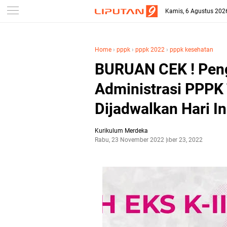
-->
Kamis, 6 Agustus 202
Home
›
pppk
›
pppk 2022
›
pppk kesehatan
BURUAN CEK ! Pen
Administrasi PPPK
Dijadwalkan Hari In
Kurikulum Merdeka
Rabu, 23 November 2022
November 23, 2022