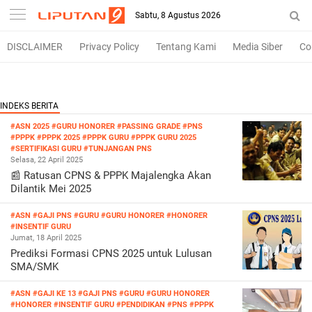
-->
Sabtu, 8 Agustus 2026
DISCLAIMER
Privacy Policy
Tentang Kami
Media Siber
Co
#ASN 2025
#GURU HONORER
#PASSING GRADE
#PNS
#PPPK
#PPPK 2025
#PPPK GURU
#PPPK GURU 2025
#SERTIFIKASI GURU
#TUNJANGAN PNS
Selasa, 22 April 2025
📰 Ratusan CPNS & PPPK Majalengka Akan
Dilantik Mei 2025
#ASN
#GAJI PNS
#GURU
#GURU HONORER
#HONORER
#INSENTIF GURU
Jumat, 18 April 2025
Prediksi Formasi CPNS 2025 untuk Lulusan
SMA/SMK
#ASN
#GAJI KE 13
#GAJI PNS
#GURU
#GURU HONORER
#HONORER
#INSENTIF GURU
#PENDIDIKAN
#PNS
#PPPK