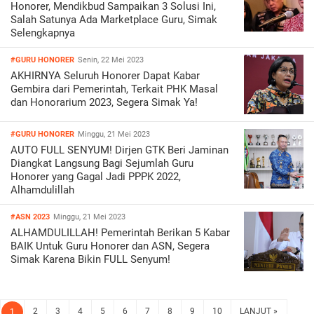
Honorer, Mendikbud Sampaikan 3 Solusi Ini,
Salah Satunya Ada Marketplace Guru, Simak
Selengkapnya
#GURU HONORER
Senin, 22 Mei 2023
AKHIRNYA Seluruh Honorer Dapat Kabar
Gembira dari Pemerintah, Terkait PHK Masal
dan Honorarium 2023, Segera Simak Ya!
#GURU HONORER
Minggu, 21 Mei 2023
AUTO FULL SENYUM! Dirjen GTK Beri Jaminan
Diangkat Langsung Bagi Sejumlah Guru
Honorer yang Gagal Jadi PPPK 2022,
Alhamdulillah
#ASN 2023
Minggu, 21 Mei 2023
ALHAMDULILLAH! Pemerintah Berikan 5 Kabar
BAIK Untuk Guru Honorer dan ASN, Segera
Simak Karena Bikin FULL Senyum!
2
3
4
5
6
7
8
9
10
LANJUT »
1